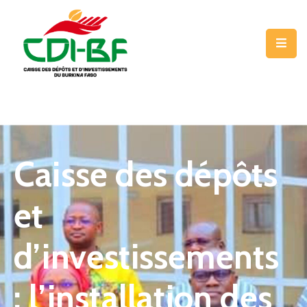
LA
CDI-
BF
NOS
MÉTIERS
Caisse des dépôts
NOS
PROGRAMMES
et
COMMUNICATION
d’investissements
CONTACT
: l’installation des