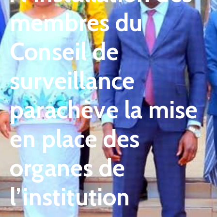
membres du
Conseil de
surveillance
parachève la mise
en place des
organes de
l’institution