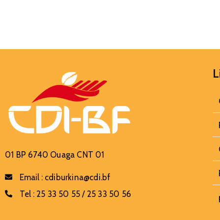
L
01 BP 6740 Ouaga CNT 01
Email :
cdiburkina@cdi.bf
Tel :
25 33 50 55 / 25 33 50 56