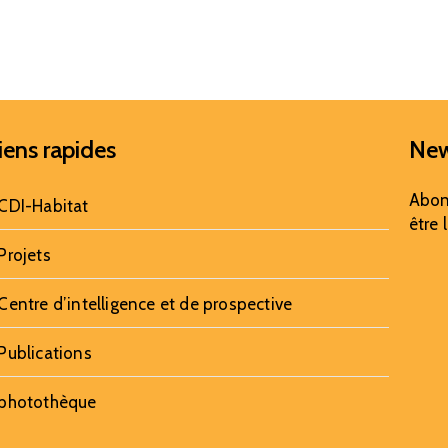
iens rapides
New
Abon
CDI-Habitat
être 
Projets
Centre d’intelligence et de prospective
Publications
photothèque