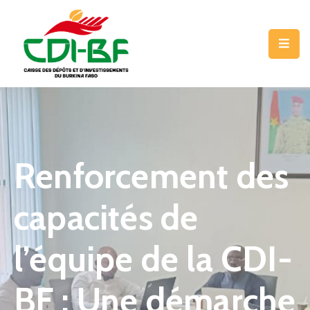
LA
CDI-
BF
NOS
MÉTIERS
Renforcement des
NOS
PROGRAMMES
capacités de
COMMUNICATION
l’équipe de la CDI-
CONTACT
BF : Une démarche