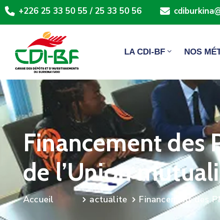
+226 25 33 50 55 / 25 33 50 56
cdiburkina@
LA CDI-BF
NOS MÉ
Financement des P
de l’Union mutuali
actualite
Financement des PM