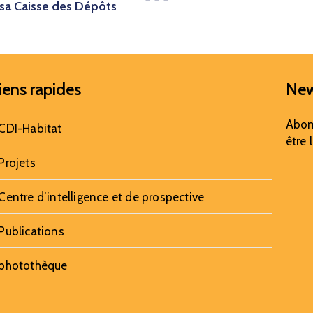
sa Caisse des Dépôts
iens rapides
New
Abon
CDI-Habitat
être 
Projets
Centre d’intelligence et de prospective
Publications
photothèque