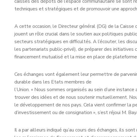
caisses des dépôts de l’espace communautaire se sont réu
techniques et stratégiques et de promouvoir une approche
A cette occasion, le Directeur général (DG) de la Caiss
jouent un rôle crucial dans le soutien aux politiques publiq
secteurs stratégiques en difficultés. A l’écouter, les dis
les partenariats public-privé), de préparer des initiatives
financement mutualisé et la mise en place de plateform
Ces échanges vont également leur permettre de parvenir
durable dans les Etats membres de
l’Union. « Nous sommes organisés au sein d’une instance 
trouver des idées et de nous soutenir mutuellement. Nous 
le développement de nos pays. Cela vient confirmer la per
d’investissement ou de consignation », s’est réjoui M. Bay
Il a par ailleurs indiqué qu’au cours des échanges, ils so