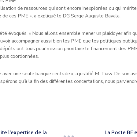
es PME.
ilisation de ressources qui sont encore inexplorées ou qui mérit
vice de ces PME », a expliqué le DG Serge Auguste Bayala.
été évoqués. « Nous allons ensemble mener un plaidoyer afin que
e pouvoir accompagner aussi bien les PME que les politiques publiq
dépôts ont tous pour mission prioritaire le financement des PME.
t plus coordonnées.
c une seule banque centrale », a justifié M. Tiaw. De son avis,
spérons qu’à la fin des différentes concertations, nous parviendr
ite l’expertise de la
La Poste BF e