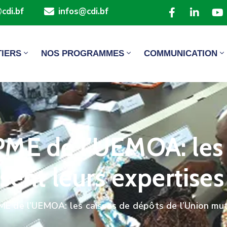
cdi.bf
infos@cdi.bf
TIERS
NOS PROGRAMMES
COMMUNICATION
ME de l’UEMOA: les 
sent leurs expertises
E de l’UEMOA: les caisses de dépôts de l’Union mut