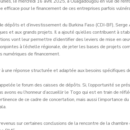
nies, le mercredi 16 avril 2025, à Ouagadougou en vue de renfor
 efficace pour le financement de ces entreprises parfois vulnér
e de dépôts et d’investissement du Burkina Faso (CDI-BF), Serge
ues et aux grands projets. Il a ajouté qu’elles contribuent à stabi
cutions vont leur permettre d’identifier des leviers de mise en œu
 conjointes à l’échelle régionale, de jeter les bases de projets c
es numériques de financement.
 à une réponse structurée et adaptée aux besoins spécifiques d
appelée le forum des caisses de dépôts. Si, l’opportunité se pr
avons eu l’honneur d’accueillir le Togo qui est en train de réflé
tinence de ce cadre de concertation, mais aussi l’importance du t
ala.
nt revenus sur certaines conclusions de la rencontre de la chambr