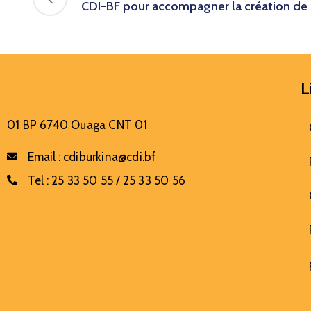
CDI-BF pour accompagner la création de 
L
01 BP 6740 Ouaga CNT 01
Email :
cdiburkina@cdi.bf
Tel :
25 33 50 55 / 25 33 50 56