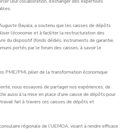
cer leur collaboration, d’échanger des expertises
ables.
 Auguste Bayala, a soutenu que les caisses de dépôts
liser l’économie et à faciliter la restructuration des
vre du dispositif (fonds dédiés, instruments de garantie,
ommuns portés par le forum des caisses, à savoir le
es PME/PMI, pilier de la transformation économique
ésente, nous essayons de partager nos expériences, de
chir aussi à la mise en place d’une caisse de dépôts pour
ravail fait à travers ces caisses de dépôts et
e consulaire régionale de l’UEMOA, visant à rendre efficace