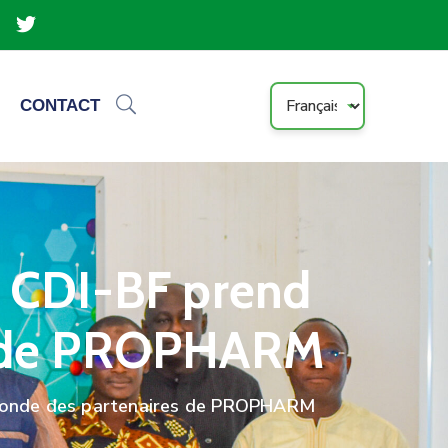
CONTACT
a CDI-BF prend
es de PROPHARM
e ronde des partenaires de PROPHARM