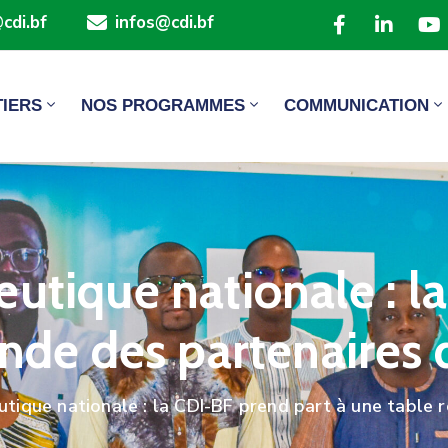
cdi.bf
infos@cdi.bf
TIERS
NOS PROGRAMMES
COMMUNICATION
eutique nationale : l
ronde des partenair
utique nationale : la CDI-BF prend part à une tabl