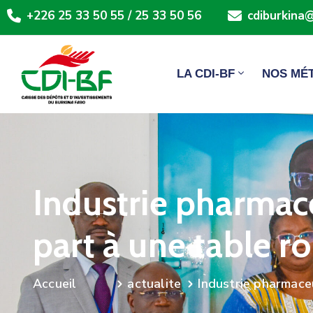
+226 25 33 50 55 / 25 33 50 56
cdiburkina@
LA CDI-BF
NOS MÉ
Industrie pharmac
part à une table 
actualite
Industrie pharmace